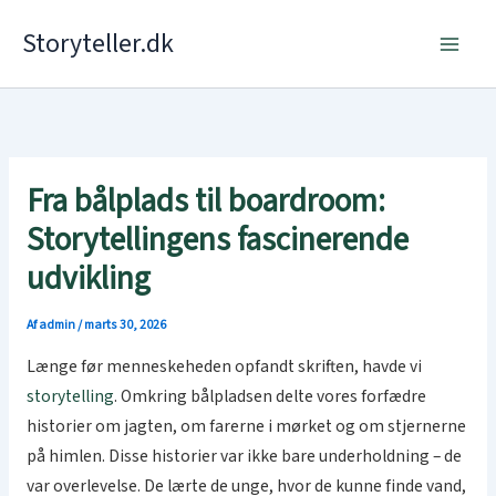
Gå
Storyteller.dk
til
indholdet
Fra bålplads til boardroom:
Storytellingens fascinerende
udvikling
Af
admin
/
marts 30, 2026
Længe før menneskeheden opfandt skriften, havde vi
storytelling
. Omkring bålpladsen delte vores forfædre
historier om jagten, om farerne i mørket og om stjernerne
på himlen. Disse historier var ikke bare underholdning – de
var overlevelse. De lærte de unge, hvor de kunne finde vand,