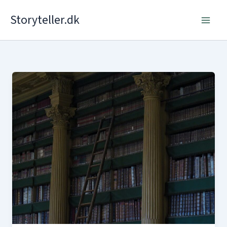
Gå
Storyteller.dk
til
indholdet